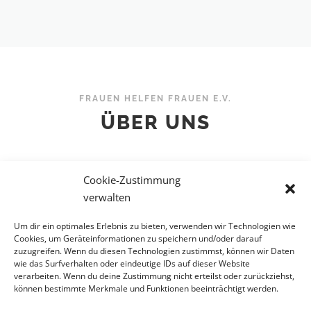
FRAUEN HELFEN FRAUEN E.V.
ÜBER UNS
Cookie-Zustimmung
verwalten
Der Verein Frauen helfen Frauen e.V. ist Träger von
Frauenhaus und Frauenberatungs- und
Interventionsstelle in Bad Hersfeld
Um dir ein optimales Erlebnis zu bieten, verwenden wir Technologien wie
Cookies, um Geräteinformationen zu speichern und/oder darauf
zuzugreifen. Wenn du diesen Technologien zustimmst, können wir Daten
wie das Surfverhalten oder eindeutige IDs auf dieser Website
Im Frauenhaus und in der Beratungs- und Interventionsstelle
verarbeiten. Wenn du deine Zustimmung nicht erteilst oder zurückziehst,
arbeiten sozialpädagogische Fachfrauen.
können bestimmte Merkmale und Funktionen beeinträchtigt werden.
Die Mitarbeiterinnen verfügen über Zusatzqualifikationen