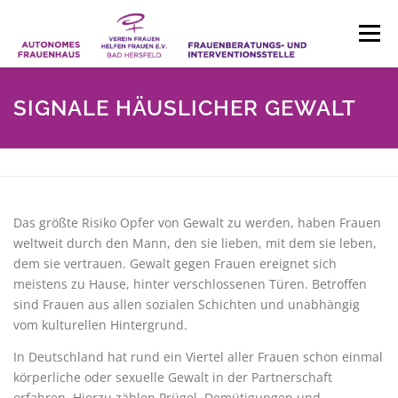
Zum
Inhalt
Menü
springen
HOME
AKTUELLES
SIGNALE HÄUSLICHER GEWALT
BERATUNG UND INTERVENTION
Das größte Risiko Opfer von Gewalt zu werden, haben Frauen
AUTONOMES FRAUENHAUS
ÜBER UNS
weltweit durch den Mann, den sie lieben, mit dem sie leben,
dem sie vertrauen. Gewalt gegen Frauen ereignet sich
meistens zu Hause, hinter verschlossenen Türen. Betroffen
KONTAKT
sind Frauen aus allen sozialen Schichten und unabhängig
vom kulturellen Hintergrund.
In Deutschland hat rund ein Viertel aller Frauen schon einmal
körperliche oder sexuelle Gewalt in der Partnerschaft
erfahren. Hierzu zählen Prügel, Demütigungen und