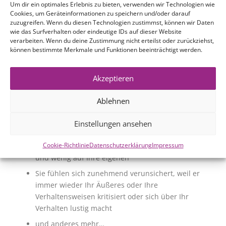
Um dir ein optimales Erlebnis zu bieten, verwenden wir Technologien wie
unsicher und angespannt fühlen
Cookies, um Geräteinformationen zu speichern und/oder darauf
zuzugreifen. Wenn du diesen Technologien zustimmst, können wir Daten
wenn Sie sich nicht trauen Ihre eigene Meinung offen
wie das Surfverhalten oder eindeutige IDs auf dieser Website
zu äußern und hierfür auf einen günstigen Moment
verarbeiten. Wenn du deine Zustimmung nicht erteilst oder zurückziehst,
warten
können bestimmte Merkmale und Funktionen beeinträchtigt werden.
wenn Ihr Partner Pläne schmiedet und Sie nicht
daran beteiligt
Akzeptieren
Sie geben Ihrem Partner zuliebe den Kontakt zu
Ablehnen
Freunden und Verwandten mehr und mehr auf
Sie fühlen sich kontrolliert und haben das Gefühl,
Einstellungen ansehen
sich nicht mehr frei bewegen zu können
Cookie-Richtlinie
Datenschutzerklärung
Impressum
Sie achten sehr auf die Bedürfnisse Ihres Partners
und wenig auf Ihre eigenen
Sie fühlen sich zunehmend verunsichert, weil er
immer wieder Ihr Äußeres oder Ihre
Verhaltensweisen kritisiert oder sich über Ihr
Verhalten lustig macht
und anderes mehr…