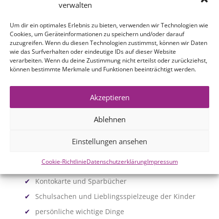
verwalten
Um dir ein optimales Erlebnis zu bieten, verwenden wir Technologien wie
Cookies, um Geräteinformationen zu speichern und/oder darauf
zuzugreifen. Wenn du diesen Technologien zustimmst, können wir Daten
wie das Surfverhalten oder eindeutige IDs auf dieser Website
verarbeiten. Wenn du deine Zustimmung nicht erteilst oder zurückziehst,
können bestimmte Merkmale und Funktionen beeinträchtigt werden.
Akzeptieren
Versuchen Sie bitte folgende Dinge mitzunehmen:
Ablehnen
Ausweis/Pass (auch für die Kinder)
Krankenversicherungskarte
Einstellungen ansehen
Geburtsurkunden und Impfausweise der Kinder
Cookie-Richtlinie
Datenschutzerklärung
Impressum
Heiratsurkunde
Kontokarte und Sparbücher
Schulsachen und Lieblingsspielzeuge der Kinder
persönliche wichtige Dinge