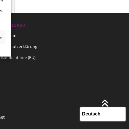
um
Ds
echtliches
pressum
en
tenschutzerklärung
okie-Richtlinie (EU)
net