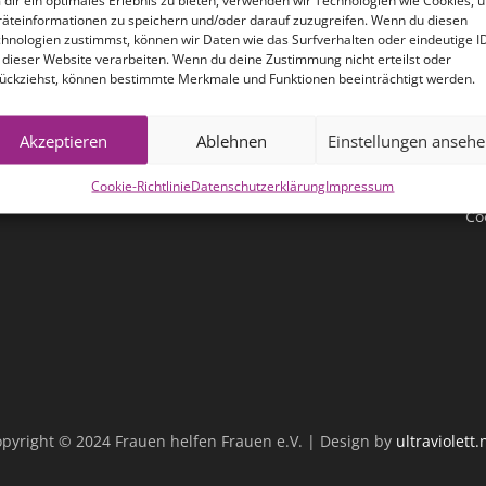
dir ein optimales Erlebnis zu bieten, verwenden wir Technologien wie Cookies, 
äteinformationen zu speichern und/oder darauf zuzugreifen. Wenn du diesen
hnologien zustimmst, können wir Daten wie das Surfverhalten oder eindeutige I
 dieser Website verarbeiten. Wenn du deine Zustimmung nicht erteilst oder
ückziehst, können bestimmte Merkmale und Funktionen beeinträchtigt werden.
R
Im
Akzeptieren
Ablehnen
Einstellungen anseh
Da
Cookie-Richtlinie
Datenschutzerklärung
Impressum
Co
pyright © 2024 Frauen helfen Frauen e.V. | Design by
ultraviolett.