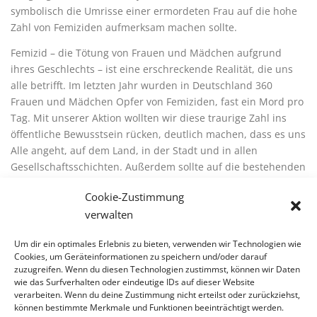
symbolisch die Umrisse einer ermordeten Frau auf die hohe
Zahl von Femiziden aufmerksam machen sollte.
Femizid – die Tötung von Frauen und Mädchen aufgrund
ihres Geschlechts – ist eine erschreckende Realität, die uns
alle betrifft. Im letzten Jahr wurden in Deutschland 360
Frauen und Mädchen Opfer von Femiziden, fast ein Mord pro
Tag. Mit unserer Aktion wollten wir diese traurige Zahl ins
öffentliche Bewusstsein rücken, deutlich machen, dass es uns
Alle angeht, auf dem Land, in der Stadt und in allen
Gesellschaftsschichten. Außerdem sollte auf die bestehenden
Hilfsangebote aufmerksam gemacht werden.
Cookie-Zustimmung
Wir danken allen, die uns an diesem wichtigen Tag
verwalten
unterstützt haben. Gemeinsam setzen wir ein starkes Zeichen
für die Rechte und den Schutz von Frauen und Mädchen und
Um dir ein optimales Erlebnis zu bieten, verwenden wir Technologien wie
Cookies, um Geräteinformationen zu speichern und/oder darauf
gegen Gewalt in jeglicher Form.
zuzugreifen. Wenn du diesen Technologien zustimmst, können wir Daten
wie das Surfverhalten oder eindeutige IDs auf dieser Website
Noch bis zum 10. Dezember kommen täglich Beitrage zu den
verarbeiten. Wenn du deine Zustimmung nicht erteilst oder zurückziehst,
Orange-Days auf unserem Instagram und Facebook Account
können bestimmte Merkmale und Funktionen beeinträchtigt werden.
„frauenhelfenfrauen_hersfeld“ online.