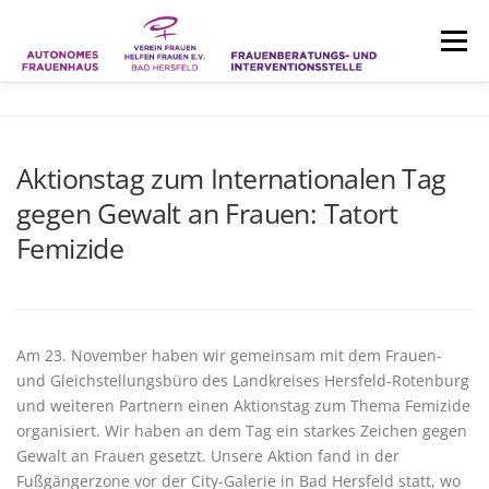
Zum
Inhalt
Menü
springen
HOME
AKTUELLES
Aktionstag zum Internationalen Tag
gegen Gewalt an Frauen: Tatort
BERATUNG UND INTERVENTION
Femizide
AUTONOMES FRAUENHAUS
ÜBER UNS
Am 23. November haben wir gemeinsam mit dem Frauen-
KONTAKT
und Gleichstellungsbüro des Landkreises Hersfeld-Rotenburg
und weiteren Partnern einen Aktionstag zum Thema Femizide
organisiert. Wir haben an dem Tag ein starkes Zeichen gegen
Gewalt an Frauen gesetzt. Unsere Aktion fand in der
Fußgängerzone vor der City-Galerie in Bad Hersfeld statt, wo